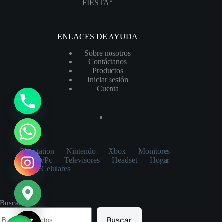
FIESTA*
ENLACES DE AYUDA
Sobre nosotros
Contáctanos
Productos
Iniciar sesión
Cuenta
y
t
a
h
Playstation
Nintendo
Xbox
Monitores
c
Laptop/Pc
Televisores
Headset
Hogar
e
Tablet/Celulares
d
i
Buscar
H
Buscar