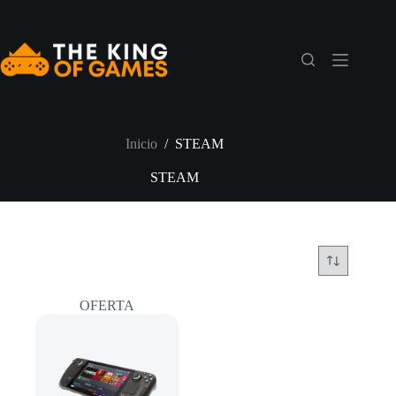
Saltar
al
contenido
Inicio
/
STEAM
STEAM
OFERTA