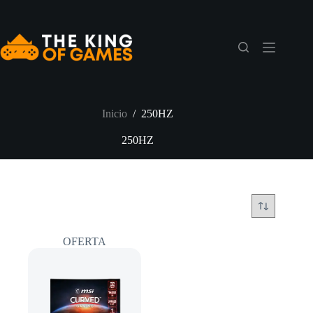
Saltar
al
contenido
Inicio
/
250HZ
250HZ
OFERTA