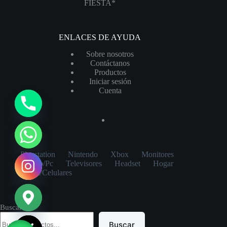
FIESTA*
ENLACES DE AYUDA
Sobre nosotros
Contáctanos
Productos
Iniciar sesión
Cuenta
y
t
a
h
Playstation
Nintendo
Xbox
Monitores
c
Laptop/Pc
Televisores
Headset
Hogar
e
Tablet/Celulares
d
i
Buscar
H
Buscar