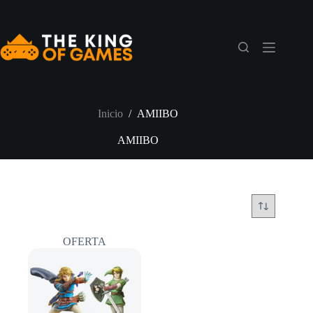
Saltar
al
contenido
Inicio
/
AMIIBO
AMIIBO
OFERTA