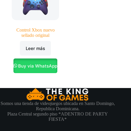
Control Xbox nuevo
sellado original
Leer más
Buy via WhatsApp
Somos una tienda de videojuegos ubicada en Santo Domingo,
Republica Dominicana.
Plaza Central segundo piso *ADENTRO DE PARTY
FIESTA*