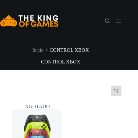
Saltar
al
contenido
Inicio
/
CONTROL XBOX
CONTROL XBOX
AGOTADO