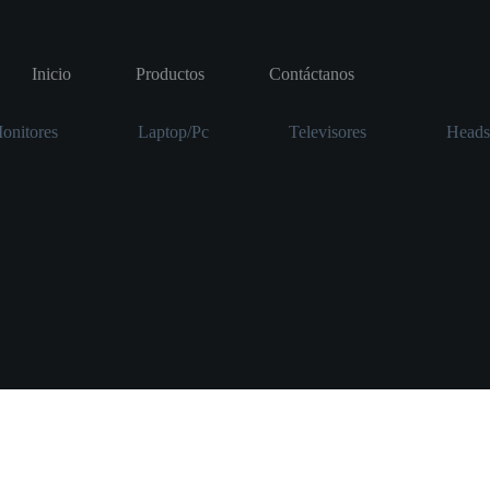
Inicio
Productos
Contáctanos
onitores
Laptop/Pc
Televisores
Heads