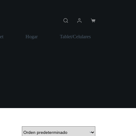
Carro
de
compra
et
Hogar
Tablet/Celulares