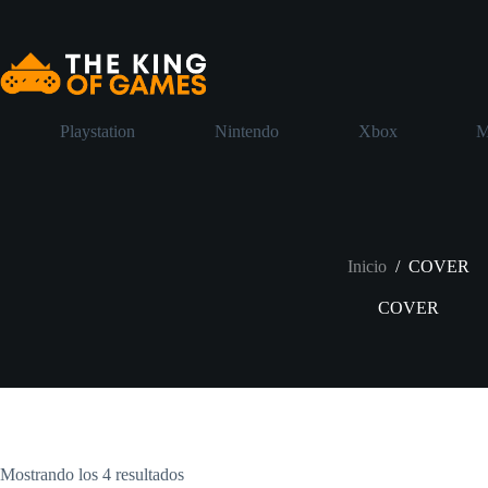
Saltar
al
contenido
Playstation
Nintendo
Xbox
M
Inicio
/
COVER
COVER
Mostrando los 4 resultados