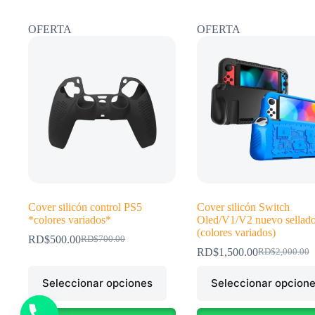
OFERTA
OFERTA
Cover silicón control PS5
Cover silicón Switch
*colores variados*
Oled/V1/V2 nuevo sellad
(colores variados)
RD$
500.00
RD$
700.00
El
El
RD$
1,500.00
RD$
2,000.00
precio
precio
El
El
original
actual
precio
precio
Este
Este
Seleccionar opciones
era:
es:
Seleccionar opcion
original
actual
producto
producto
RD$700.00.
RD$500.00.
era:
es:
tiene
tiene
RD$2,000.00
RD$1,500.00
múltiples
múltiples