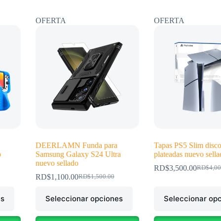
OFERTA
OFERTA
DEERLAMN Funda para
Tapas PS5 Slim disco/
o
Samsung Galaxy S24 Ultra
plateadas nuevo sella
nuevo sellado
RD$
3,500.00
RD$
4,00
El
El
RD$
1,100.00
RD$
1,500.00
El
El
precio
precio
precio
precio
original
actual
Este
Este
es
Seleccionar opciones
original
actual
Seleccionar op
era:
es:
producto
producto
era:
es:
RD$4,00
RD$3,50
tiene
tiene
.
.
RD$1,500.00.
RD$1,100.00.
múltiples
múltiples