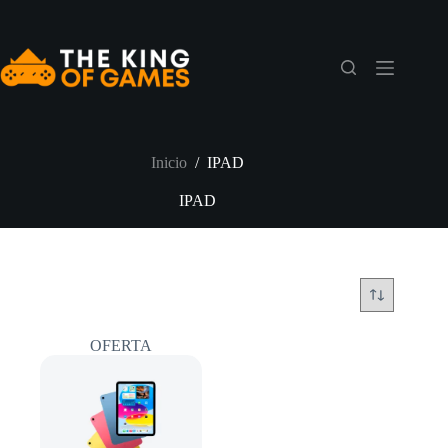
Saltar
al
contenido
Inicio
/
IPAD
IPAD
OFERTA