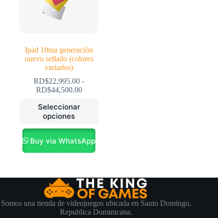
Ipad 10ma generación
nuevo sellado (colores
variados)
RD$
22,995.00
-
Rango
RD$
44,500.00
de
Este
Seleccionar
precios:
producto
opciones
desde
tiene
RD$22,995.00
múltiples
hasta
variantes.
Buy via WhatsApp
RD$44,500.00
Las
opciones
se
pueden
elegir
en
la
Somos una tienda de videojuegos ubicada en Santo Domingo,
página
Republica Dominicana.
de