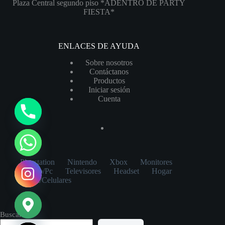
Plaza Central segundo piso *ADENTRO DE PARTY
producto
FIESTA*
ENLACES DE AYUDA
Sobre nosotros
Contáctanos
Productos
Iniciar sesión
Cuenta
y
t
a
h
Playstation
Nintendo
Xbox
Monitores
c
Laptop/Pc
Televisores
Headset
Hogar
e
Tablet/Celulares
d
i
Buscar
H