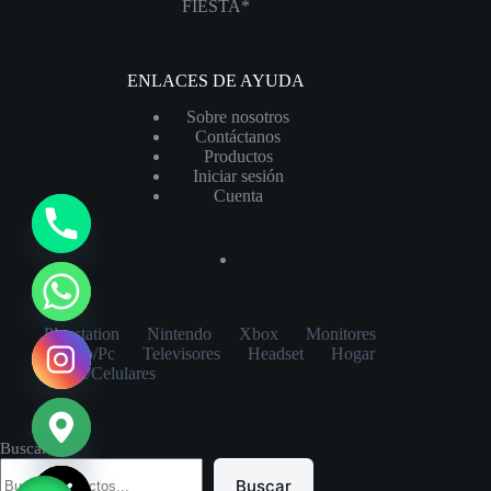
FIESTA*
ENLACES DE AYUDA
Sobre nosotros
Contáctanos
Productos
Iniciar sesión
Cuenta
y
t
a
h
Playstation
Nintendo
Xbox
Monitores
c
Laptop/Pc
Televisores
Headset
Hogar
e
Tablet/Celulares
d
i
Buscar
H
Buscar