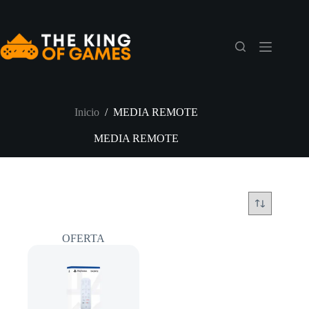
Saltar
al
contenido
Inicio
/
MEDIA REMOTE
MEDIA REMOTE
OFERTA