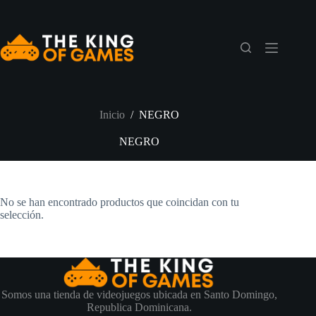
Saltar
al
contenido
Inicio
/
NEGRO
NEGRO
No se han encontrado productos que coincidan con tu
selección.
Somos una tienda de videojuegos ubicada en Santo Domingo,
Republica Dominicana.