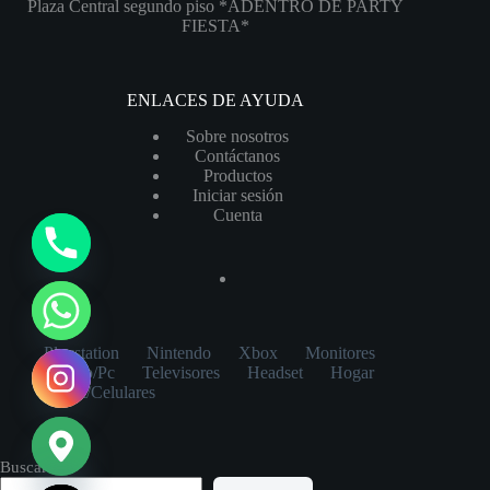
Plaza Central segundo piso *ADENTRO DE PARTY
FIESTA*
ENLACES DE AYUDA
Sobre nosotros
Contáctanos
Productos
Iniciar sesión
Cuenta
y
t
a
h
Playstation
Nintendo
Xbox
Monitores
c
Laptop/Pc
Televisores
Headset
Hogar
e
Tablet/Celulares
d
i
Buscar
H