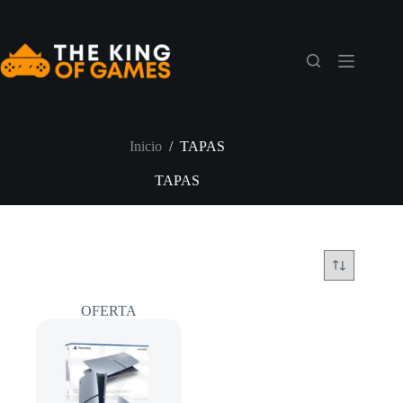
Saltar
al
contenido
Inicio
/
TAPAS
TAPAS
OFERTA