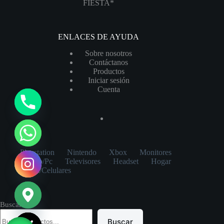
FIESTA*
ENLACES DE AYUDA
Sobre nosotros
Contáctanos
Productos
Iniciar sesión
Cuenta
y
t
a
h
Playstation
Nintendo
Xbox
Monitores
c
Laptop/Pc
Televisores
Headset
Hogar
e
Tablet/Celulares
d
i
Buscar
H
Buscar