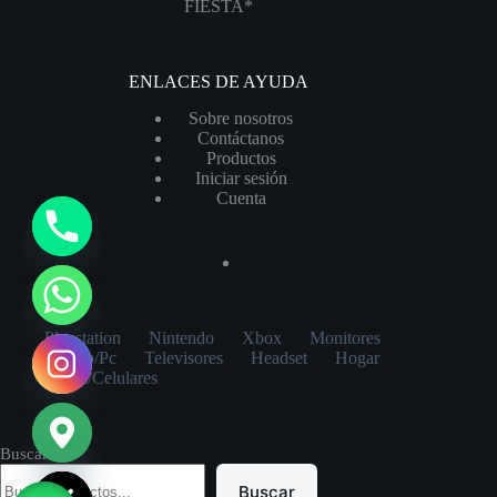
FIESTA*
ENLACES DE AYUDA
Sobre nosotros
Contáctanos
Productos
Iniciar sesión
Cuenta
y
t
a
h
Playstation
Nintendo
Xbox
Monitores
c
Laptop/Pc
Televisores
Headset
Hogar
e
Tablet/Celulares
d
i
Buscar
H
Buscar