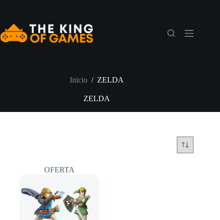
Saltar
al
contenido
Inicio
/
ZELDA
ZELDA
OFERTA