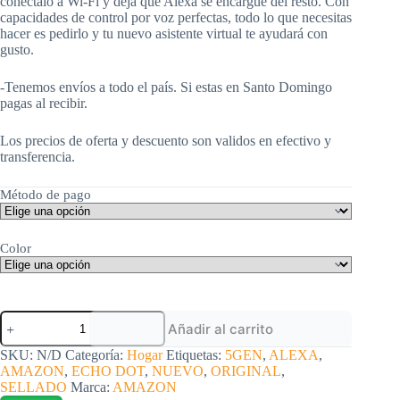
conéctalo a Wi-Fi y deja que Alexa se encargue del resto. Con
capacidades de control por voz perfectas, todo lo que necesitas
hacer es pedirlo y tu nuevo asistente virtual te ayudará con
gusto.
-Tenemos envíos a todo el país. Si estas en Santo Domingo
pagas al recibir.
Los precios de oferta y descuento son validos en efectivo y
transferencia.
Método de pago
Color
Amazon
Añadir al carrito
Alexa
Echo
SKU:
N/D
Categoría:
Hogar
Etiquetas:
5GEN
,
ALEXA
,
Dot
AMAZON
,
ECHO DOT
,
NUEVO
,
ORIGINAL
,
5th
SELLADO
Marca:
AMAZON
Gen