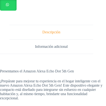
nuevo
sellado
(colores
variados)
cantidad
Descripción
Información adicional
Presentamos el Amazon Alexa Echo Dot 5th Gen
¡Prepárate para mejorar tu experiencia en el hogar inteligente con el
nuevo Amazon Alexa Echo Dot 5th Gen! Este dispositivo elegante y
compacto está diseñado para integrarse sin esfuerzo en cualquier
habitación y, al mismo tiempo, brindarte una funcionalidad
excepcional.