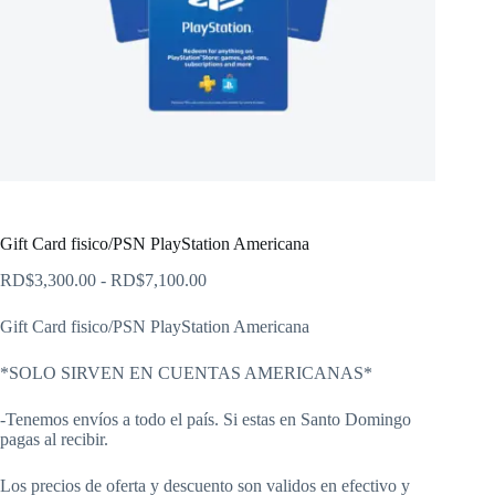
Gift Card fisico/PSN PlayStation Americana
Rango
RD$
3,300.00
-
RD$
7,100.00
de
precios:
Gift Card fisico/PSN PlayStation Americana
desde
RD$3,300.00
*SOLO SIRVEN EN CUENTAS AMERICANAS*
hasta
RD$7,100.00
-Tenemos envíos a todo el país. Si estas en Santo Domingo
pagas al recibir.
Los precios de oferta y descuento son validos en efectivo y