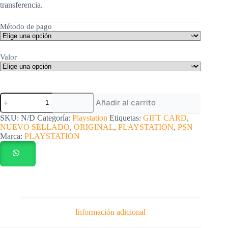
transferencia.
Método de pago
Valor
Gift
Añadir al carrito
Card
fisico/PSN
SKU:
N/D
Categoría:
Playstation
Etiquetas:
GIFT CARD
,
PlayStation
NUEVO SELLADO
,
ORIGINAL
,
PLAYSTATION
,
PSN
Americana
Marca:
PLAYSTATION
cantidad
Información adicional