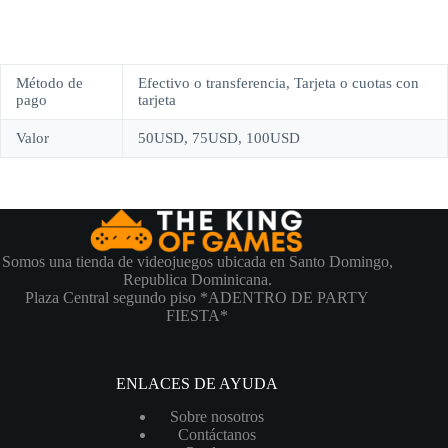
Método de
Efectivo o transferencia, Tarjeta o cuotas con
pago
tarjeta
Valor
50USD, 75USD, 100USD
Somos una tienda de videojuegos ubicada en Santo Domingo,
Republica Dominicana.
Plaza Central segundo piso *ADENTRO DE PARTY
FIESTA*
ENLACES DE AYUDA
Sobre nosotros
Contáctanos