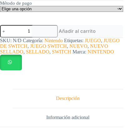
Método de pago
Juego
Añadir al carrito
Switch
Little
SKU:
N/D
Categoría:
Nintendo
Etiquetas:
JUEGO
,
JUEGO
Nightmer
DE SWITCH
,
JUEGO SWITCH
,
NUEVO
,
NUEVO
nuevo
SELLADO
,
SELLADO
,
SWITCH
Marca:
NINTENDO
sellado
cantidad
Descripción
Información adicional