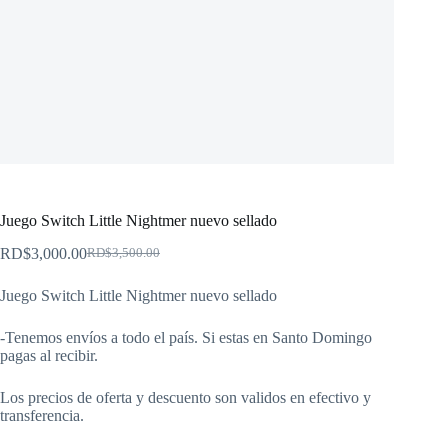
Juego Switch Little Nightmer nuevo sellado
RD$
3,000.00
RD$
3,500.00
El
El
precio
precio
Juego Switch Little Nightmer nuevo sellado
original
actual
era:
es:
RD$3,500.00.
RD$3,000.00.
-Tenemos envíos a todo el país. Si estas en Santo Domingo
pagas al recibir.
Los precios de oferta y descuento son validos en efectivo y
transferencia.