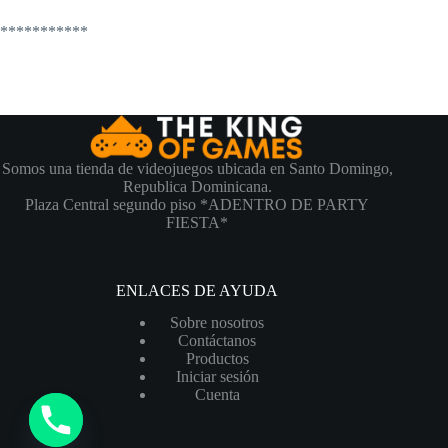
***********
Somos una tienda de videojuegos ubicada en Santo Domingo,
Republica Dominicana.
Plaza Central segundo piso *ADENTRO DE PARTY
FIESTA*
ENLACES DE AYUDA
Sobre nosotros
Contáctanos
Productos
Iniciar sesión
Cuenta
y