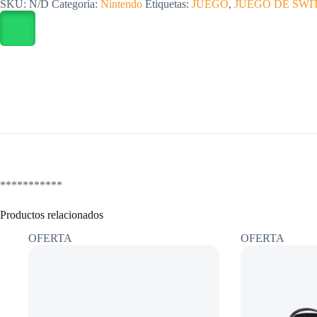
SKU:
N/D
Categoría:
Nintendo
Etiquetas:
JUEGO
,
JUEGO DE SWI
sellado
cantidad
***********
Productos relacionados
OFERTA
OFERTA