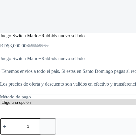
Juego Switch Mario+Rabbids nuevo sellado
RD$
3,000.00
RD$
3,500.00
El
El
precio
precio
Juego Switch Mario+Rabbids nuevo sellado
original
actual
era:
es:
RD$3,500.00.
RD$3,000.00.
-Tenemos envíos a todo el país. Si estas en Santo Domingo pagas al rec
Los precios de oferta y descuento son validos en efectivo y transferenci
Método de pago
Juego
Switch
Mario+Rabbids
nuevo