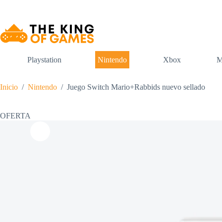
Saltar
al
contenido
Playstation
Nintendo
Xbox
M
Inicio
/
Nintendo
/
Juego Switch Mario+Rabbids nuevo sellado
OFERTA