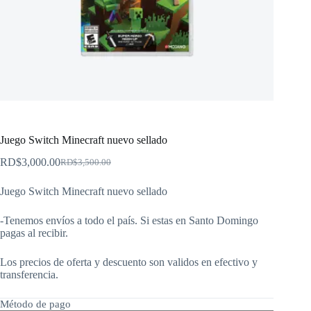
Juego Switch Minecraft nuevo sellado
RD$
3,000.00
RD$
3,500.00
El
El
precio
precio
Juego Switch Minecraft nuevo sellado
original
actual
era:
es:
RD$3,500.00.
RD$3,000.00.
-Tenemos envíos a todo el país. Si estas en Santo Domingo
pagas al recibir.
Los precios de oferta y descuento son validos en efectivo y
transferencia.
Método de pago