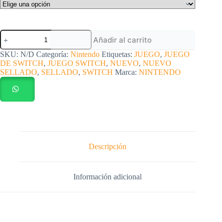
Juego
Añadir al carrito
Switch
Minecraft
SKU:
N/D
Categoría:
Nintendo
Etiquetas:
JUEGO
,
JUEGO
nuevo
DE SWITCH
,
JUEGO SWITCH
,
NUEVO
,
NUEVO
sellado
SELLADO
,
SELLADO
,
SWITCH
Marca:
NINTENDO
cantidad
Descripción
Información adicional