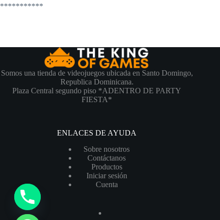
***********
Somos una tienda de videojuegos ubicada en Santo Domingo,
Republica Dominicana.
Plaza Central segundo piso *ADENTRO DE PARTY
FIESTA*
ENLACES DE AYUDA
Sobre nosotros
Contáctanos
Productos
Iniciar sesión
Cuenta
y
t