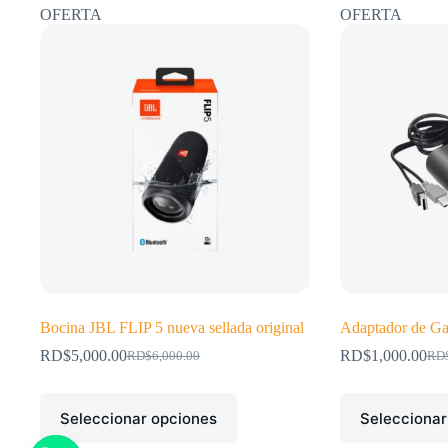
OFERTA
OFERTA
Bocina JBL FLIP 5 nueva sellada original
Adaptador de Ga
RD$
5,000.00
RD$
1,000.00
RD$
6,000.00
RD
El
El
El
El
precio
precio
prec
prec
original
actual
orig
actu
Este
Este
Seleccionar opciones
era:
es:
Seleccionar
era:
es:
producto
producto
RD$6,000.00.
RD$5,000.00.
RD$
RD$
tiene
tiene