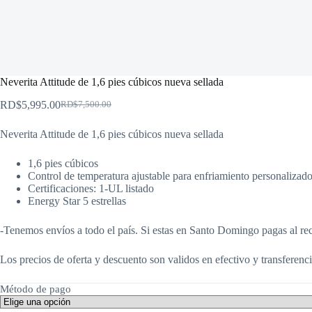
Neverita Attitude de 1,6 pies cúbicos nueva sellada
RD$
5,995.00
RD$
7,500.00
El
El
precio
precio
Neverita Attitude de 1,6 pies cúbicos nueva sellada
original
actual
era:
es:
RD$7,500.00.
RD$5,995.00.
1,6 pies cúbicos
Control de temperatura ajustable para enfriamiento personalizado
Certificaciones: 1-UL listado
Energy Star 5 estrellas
-Tenemos envíos a todo el país. Si estas en Santo Domingo pagas al rec
Los precios de oferta y descuento son validos en efectivo y transferenci
Método de pago