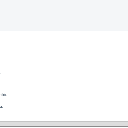
.
ibir.
a.