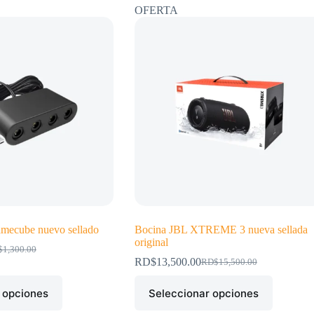
OFERTA
mecube nuevo sellado
Bocina JBL XTREME 3 nueva sellada
original
$
1,300.00
RD$
13,500.00
RD$
15,500.00
io
io
El
El
inal
al
precio
precio
Este
 opciones
Seleccionar opciones
original
actual
producto
1,300.00.
1,000.00.
era:
es:
tiene