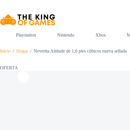
Saltar
al
contenido
Playstation
Nintendo
Xbox
M
Inicio
/
Hogar
/
Neverita Attitude de 1,6 pies cúbicos nueva sellada
OFERTA