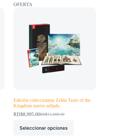
OFERTA
Edición coleccionista Zelda Tears of the
Kingdom nuevo sellado
RD$
8,995.00
RD$
11,000.00
El
El
precio
precio
Este
Seleccionar opciones
original
actual
producto
era:
es:
tiene