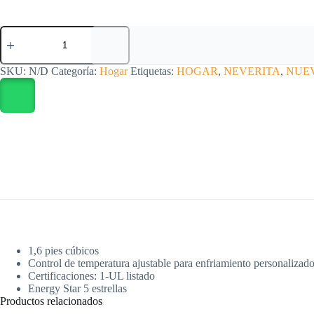
Neverita
Attitude
de
1,6
SKU:
N/D
Categoría:
Hogar
Etiquetas:
HOGAR
,
NEVERITA
,
NUE
pies
cúbicos
nueva
sellada
cantidad
1,6 pies cúbicos
Control de temperatura ajustable para enfriamiento personalizado
Certificaciones: 1-UL listado
Energy Star 5 estrellas
Productos relacionados