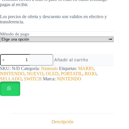
pagas al recibir.
Los precios de oferta y descuento son validos en efectivo y
transferencia.
Método de pago
Nintendo
Añadir al carrito
Switch
Lite
SKU:
N/D
Categoría:
Nintendo
Etiquetas:
MARIO
,
Amarillo
NINTENDO
,
NUEVO
,
OLED
,
PORTATIL
,
ROJO
,
nuevo
SELLADO
,
SWITCH
Marca:
NINTENDO
sellado
cantidad
Descripción