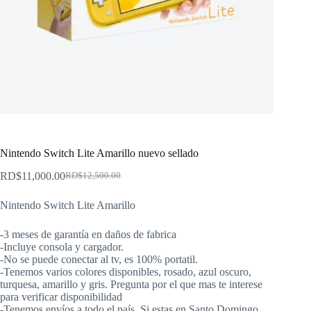
Nintendo Switch Lite Amarillo nuevo sellado
RD$
11,000.00
RD$
12,500.00
El
El
precio
precio
Nintendo Switch Lite Amarillo
original
actual
era:
es:
RD$12,500.00.
RD$11,000.00.
-3 meses de garantía en daños de fabrica
-Incluye consola y cargador.
-No se puede conectar al tv, es 100% portatil.
-Tenemos varios colores disponibles, rosado, azul oscuro,
turquesa, amarillo y gris. Pregunta por el que mas te interese
para verificar disponibilidad
-Tenemos envíos a todo el país. Si estas en Santo Domingo