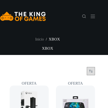
Saltar
al
contenido
Inicio
/
XBOX
XBOX
OFERTA
OFERTA