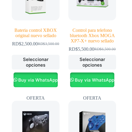
Bateria control XBOX
Control para telefono
original nuevo sellado
bluetooth Xbox MOGA
XP7-X+ nuevo sellado
RD$
2,500.00
RD$
3,500.00
El
El
RD$
5,500.00
RD$
6,500.00
precio
precio
El
El
original
actual
precio
precio
Este
Este
Seleccionar
Seleccionar
era:
es:
original
actual
producto
producto
opciones
opciones
RD$3,500.00.
RD$2,500.00.
era:
es:
tiene
tiene
RD$6,500.00.
RD$5,500.00.
múltiples
múltiples
variantes.
variantes.
Buy via WhatsApp
Buy via WhatsApp
Las
Las
opciones
opciones
se
se
OFERTA
OFERTA
pueden
pueden
elegir
elegir
en
en
la
la
página
página
de
de
producto
producto