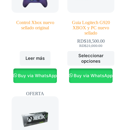
Control Xbox nuevo
Guia Logitech G920
sellado original
XBOX y PC nuevo
sellado
RD$
18,500.00
El
El
RD$
21,000.00
precio
precio
Este
Seleccionar
original
actual
Leer más
producto
opciones
era:
es:
tiene
RD$21,000.00.
RD$18,500.00.
múltiples
variantes.
Buy via WhatsApp
Buy via WhatsApp
Las
opciones
se
OFERTA
pueden
elegir
en
la
página
de
producto