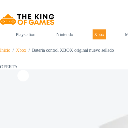
Saltar
al
contenido
Playstation
Nintendo
Xbox
M
Inicio
/
Xbox
/
Bateria control XBOX original nuevo sellado
OFERTA