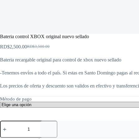
Bateria control XBOX original nuevo sellado
RD$
2,500.00
RD$
3,500.00
El
El
precio
precio
Bateria recargable original para control de xbox nuevo sellado
original
actual
era:
es:
RD$3,500.00.
RD$2,500.00.
-Tenemos envíos a todo el país. Si estas en Santo Domingo pagas al rec
Los precios de oferta y descuento son validos en efectivo y transferenci
Método de pago
Bateria
control
XBOX
original