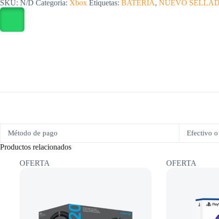
SKU:
N/D
Categoría:
Xbox
Etiquetas:
BATERIA
,
NUEVO SELLA
nuevo
sellado
cantidad
Método de pago
Efectivo o 
Productos relacionados
OFERTA
OFERTA