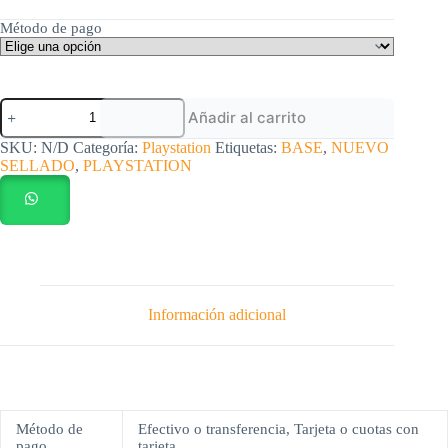
Método de pago
Base
Añadir al carrito
de
pared
SKU:
N/D
Categoría:
Playstation
Etiquetas:
BASE
,
NUEVO
para
SELLADO
,
PLAYSTATION
PS5
FAT
nueva
sellada
cantidad
Información adicional
Método de
Efectivo o transferencia, Tarjeta o cuotas con
pago
tarjeta