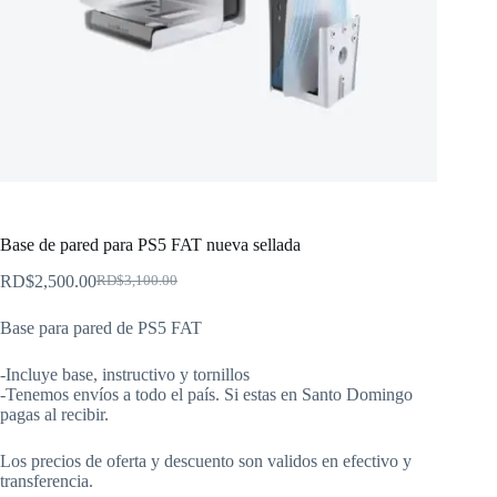
Base de pared para PS5 FAT nueva sellada
RD$
2,500.00
RD$
3,100.00
El
El
precio
precio
Base para pared de PS5 FAT
original
actual
era:
es:
RD$3,100.00.
RD$2,500.00.
-Incluye base, instructivo y tornillos
-Tenemos envíos a todo el país. Si estas en Santo Domingo
pagas al recibir.
Los precios de oferta y descuento son validos en efectivo y
transferencia.