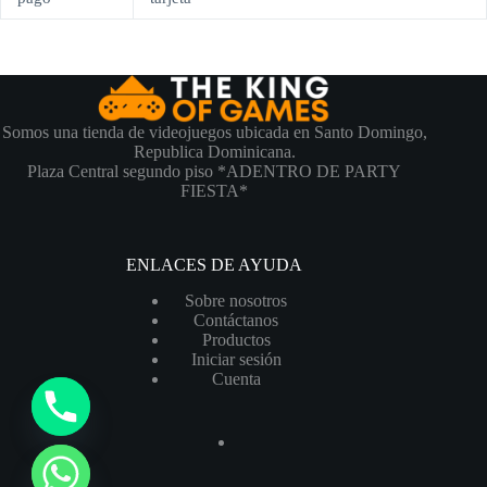
Somos una tienda de videojuegos ubicada en Santo Domingo,
Republica Dominicana.
Plaza Central segundo piso *ADENTRO DE PARTY
FIESTA*
ENLACES DE AYUDA
Sobre nosotros
Contáctanos
Productos
Iniciar sesión
Cuenta
y
t
a