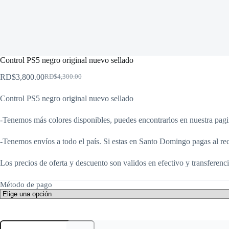
Control PS5 negro original nuevo sellado
RD$
3,800.00
RD$
4,300.00
El
El
precio
precio
Control PS5 negro original nuevo sellado
original
actual
era:
es:
RD$4,300.00.
RD$3,800.00.
-Tenemos más colores disponibles, puedes encontrarlos en nuestra pagi
-Tenemos envíos a todo el país. Si estas en Santo Domingo pagas al rec
Los precios de oferta y descuento son validos en efectivo y transferenci
Método de pago
Control