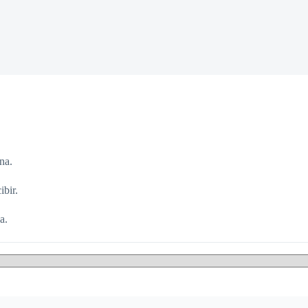
na.
ibir.
a.