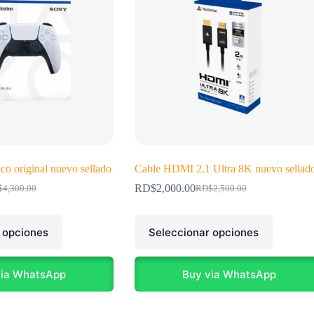
co original nuevo sellado
Cable HDMI 2.1 Ultra 8K nuevo sellad
RD$
2,000.00
$
4,300.00
RD$
2,500.00
El
El
io
io
precio
precio
inal
al
original
actual
Este
 opciones
Seleccionar opciones
era:
es:
producto
4,300.00.
3,800.00.
RD$2,500.00.
RD$2,000.00.
tiene
múltiples
variantes.
via WhatsApp
Buy via WhatsApp
Las
opciones
se