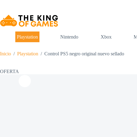
Saltar
al
contenido
Playstation
Nintendo
Xbox
M
Inicio
/
Playstation
/
Control PS5 negro original nuevo sellado
OFERTA