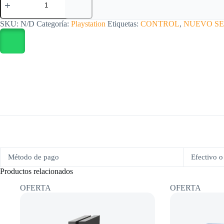
PS5
negro
original
SKU:
N/D
Categoría:
Playstation
Etiquetas:
CONTROL
,
NUEVO S
nuevo
sellado
cantidad
Método de pago
Efectivo o 
Productos relacionados
OFERTA
OFERTA