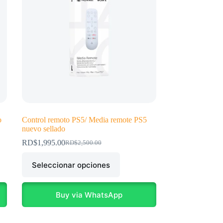
o
Control remoto PS5/ Media remote PS5
nuevo sellado
RD$
1,995.00
RD$
2,500.00
El
El
precio
precio
Este
Seleccionar opciones
original
actual
producto
era:
es:
tiene
RD$2,500.00.
RD$1,995.00.
múltiples
variantes.
Buy via WhatsApp
Las
opciones
se