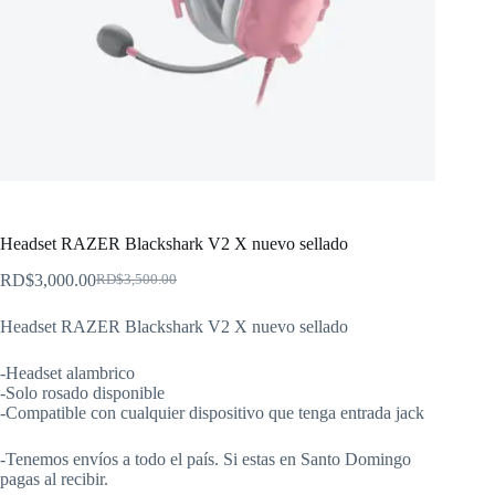
Headset RAZER Blackshark V2 X nuevo sellado
RD$
3,000.00
RD$
3,500.00
El
El
precio
precio
Headset RAZER Blackshark V2 X nuevo sellado
original
actual
era:
es:
RD$3,500.00.
RD$3,000.00.
-Headset alambrico
-Solo rosado disponible
-Compatible con cualquier dispositivo que tenga entrada jack
-Tenemos envíos a todo el país. Si estas en Santo Domingo
pagas al recibir.