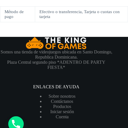
Método de
Efectivo o transferencia, Tarjeta o cuotas con
pago
tarjeta
Somos una tienda de videojuegos ubicada en Santo Domingo,
Republica Dominicana.
Plaza Central segundo piso *ADENTRO DE PARTY
FIESTA*
ENLACES DE AYUDA
Sobre nosotros
Contáctanos
Productos
Iniciar sesión
Cuenta
y