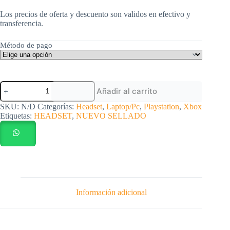
Los precios de oferta y descuento son validos en efectivo y
transferencia.
Método de pago
Headset
Añadir al carrito
RAZER
Blackshark
SKU:
N/D
Categorías:
Headset
,
Laptop/Pc
,
Playstation
,
Xbox
V2
Etiquetas:
HEADSET
,
NUEVO SELLADO
X
nuevo
sellado
cantidad
Información adicional