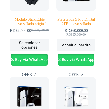
Modulo Stick Edge
Playstation 5 Pro Digital
nuevo sellado original
2TB nuevo sellado
RD$
2,500.00
RD$
60,000.00
RD$
3,000.00
El
El
El
El
RD$
65,000.00
precio
precio
precio
precio
Este
original
actual
Seleccionar
original
actual
Añadir al carrito
producto
era:
es:
opciones
era:
es:
tiene
RD$3,000.00.
RD$2,500.00.
RD$65,000.00.
RD$60,000.00.
múltiples
variantes.
Buy via WhatsApp
Buy via WhatsApp
Las
opciones
se
OFERTA
OFERTA
pueden
elegir
en
la
página
de
producto