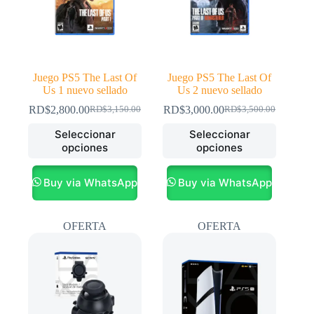
de
de
producto
producto
Juego PS5 The Last Of
Juego PS5 The Last Of
Us 1 nuevo sellado
Us 2 nuevo sellado
RD$
2,800.00
RD$
3,000.00
RD$
3,150.00
RD$
3,500.00
El
El
El
El
precio
precio
precio
precio
Este
Este
Seleccionar
Seleccionar
original
actual
original
actual
producto
producto
opciones
opciones
era:
es:
era:
es:
tiene
tiene
RD$3,150.00.
RD$2,800.00.
RD$3,500.00.
RD$3,000.00.
múltiples
múltiples
variantes.
variantes.
Buy via WhatsApp
Buy via WhatsApp
Las
Las
opciones
opciones
se
se
OFERTA
OFERTA
pueden
pueden
elegir
elegir
en
en
la
la
página
página
de
de
producto
producto