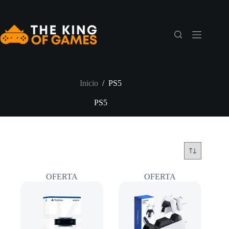
Saltar
al
contenido
Inicio
/
PS5
PS5
OFERTA
OFERTA