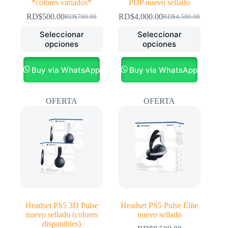
*colores variados*
PDP nuevo sellado
RD$
500.00
RD$
4,000.00
RD$
700.00
RD$
4,500.00
El
El
El
El
precio
precio
precio
precio
Este
Este
Seleccionar
Seleccionar
original
actual
original
actual
producto
producto
opciones
opciones
era:
es:
era:
es:
tiene
tiene
RD$700.00.
RD$500.00.
RD$4,500.00.
RD$4,000.00.
múltiples
múltiples
variantes.
variantes.
Buy via WhatsApp
Buy via WhatsApp
Las
Las
opciones
opciones
se
se
OFERTA
OFERTA
pueden
pueden
elegir
elegir
en
en
la
la
página
página
de
de
producto
producto
Headset PS5 3D Pulse
Headset PS5 Pulse Elite
nuevo sellado (colores
nuevo sellado
disponibles)