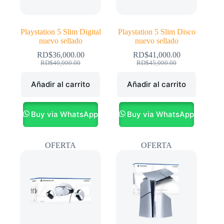
Playstation 5 Slim Digital
Playstation 5 Slim Disco
nuevo sellado
nuevo sellado
RD$
36,000.00
RD$
41,000.00
El
El
El
El
RD$
40,000.00
RD$
45,000.00
precio
precio
precio
precio
original
actual
original
actual
Añadir al carrito
Añadir al carrito
era:
es:
era:
es:
RD$40,000.00.
RD$36,000.00.
RD$45,000.00.
RD$41,000.00.
Buy via WhatsApp
Buy via WhatsApp
OFERTA
OFERTA