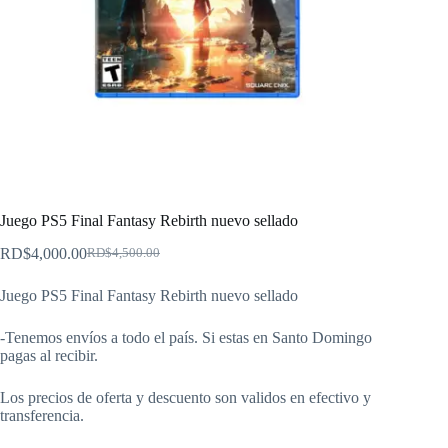
Juego PS5 Final Fantasy Rebirth nuevo sellado
RD$
4,000.00
RD$
4,500.00
El
El
precio
precio
Juego PS5 Final Fantasy Rebirth nuevo sellado
original
actual
era:
es:
RD$4,500.00.
RD$4,000.00.
-Tenemos envíos a todo el país. Si estas en Santo Domingo
pagas al recibir.
Los precios de oferta y descuento son validos en efectivo y
transferencia.