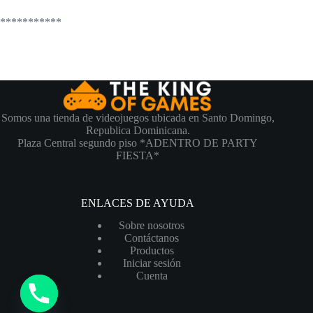
***********
Somos una tienda de videojuegos ubicada en Santo Domingo,
Republica Dominicana.
Plaza Central segundo piso *ADENTRO DE PARTY
FIESTA*
ENLACES DE AYUDA
Sobre nosotros
Contáctanos
Productos
Iniciar sesión
Cuenta
y