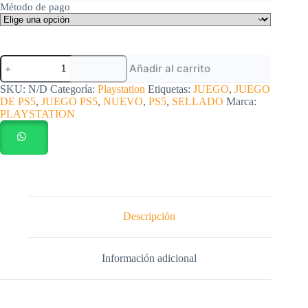
Método de pago
Juego
Añadir al carrito
PS5
Final
SKU:
N/D
Categoría:
Playstation
Etiquetas:
JUEGO
,
JUEGO
Fantasy
DE PS5
,
JUEGO PS5
,
NUEVO
,
PS5
,
SELLADO
Marca:
Rebirth
PLAYSTATION
nuevo
sellado
cantidad
Descripción
Información adicional