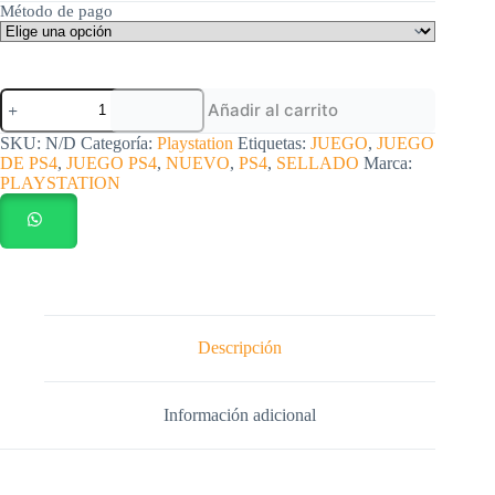
Método de pago
Juego
Añadir al carrito
PS4
Resident
SKU:
N/D
Categoría:
Playstation
Etiquetas:
JUEGO
,
JUEGO
Evil
DE PS4
,
JUEGO PS4
,
NUEVO
,
PS4
,
SELLADO
Marca:
6
PLAYSTATION
nuevo
sellado
cantidad
Descripción
Información adicional