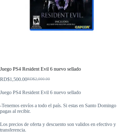
Juego PS4 Resident Evil 6 nuevo sellado
RD$
1,500.00
RD$
2,000.00
El
El
precio
precio
Juego PS4 Resident Evil 6 nuevo sellado
original
actual
era:
es:
RD$2,000.00.
RD$1,500.00.
-Tenemos envíos a todo el país. Si estas en Santo Domingo
pagas al recibir.
Los precios de oferta y descuento son validos en efectivo y
transferencia.