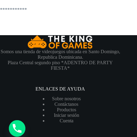
***********
Somos una tienda de videojuegos ubicada en Santo Domingo,
Republica Dominicana.
Plaza Central segundo piso *ADENTRO DE PARTY
FIESTA*
ENLACES DE AYUDA
Sobre nosotros
Contáctanos
Productos
Iniciar sesión
Cuenta
y