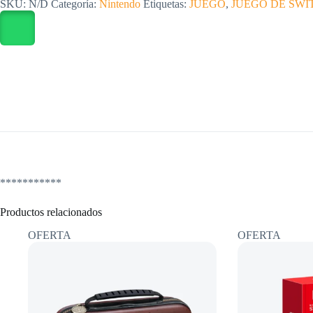
SKU:
N/D
Categoría:
Nintendo
Etiquetas:
JUEGO
,
JUEGO DE SWI
Super
Rush
nuevo
sellado
cantidad
***********
Productos relacionados
OFERTA
OFERTA