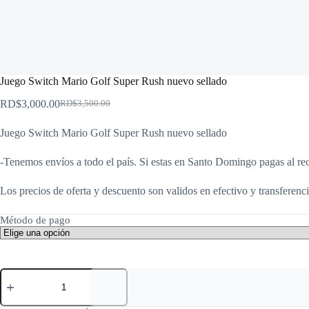
Juego Switch Mario Golf Super Rush nuevo sellado
RD$
3,000.00
RD$
3,500.00
El
El
precio
precio
Juego Switch Mario Golf Super Rush nuevo sellado
original
actual
era:
es:
RD$3,500.00.
RD$3,000.00.
-Tenemos envíos a todo el país. Si estas en Santo Domingo pagas al rec
Los precios de oferta y descuento son validos en efectivo y transferenci
Método de pago
Juego
Switch
Mario
Golf