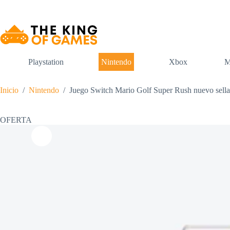
Saltar
al
contenido
Playstation
Nintendo
Xbox
M
Inicio
/
Nintendo
/
Juego Switch Mario Golf Super Rush nuevo sell
OFERTA