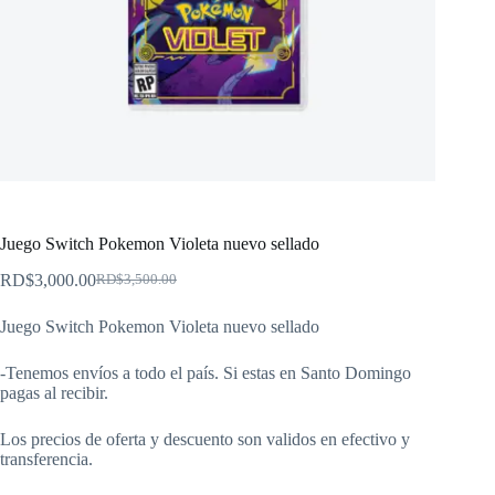
Juego Switch Pokemon Violeta nuevo sellado
RD$
3,000.00
RD$
3,500.00
El
El
precio
precio
Juego Switch Pokemon Violeta nuevo sellado
original
actual
era:
es:
RD$3,500.00.
RD$3,000.00.
-Tenemos envíos a todo el país. Si estas en Santo Domingo
pagas al recibir.
Los precios de oferta y descuento son validos en efectivo y
transferencia.