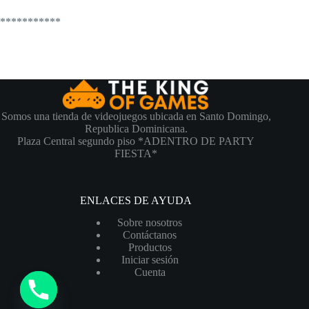
***********
Somos una tienda de videojuegos ubicada en Santo Domingo,
Republica Dominicana.
Plaza Central segundo piso *ADENTRO DE PARTY
FIESTA*
ENLACES DE AYUDA
Sobre nosotros
Contáctanos
Productos
Iniciar sesión
Cuenta
y