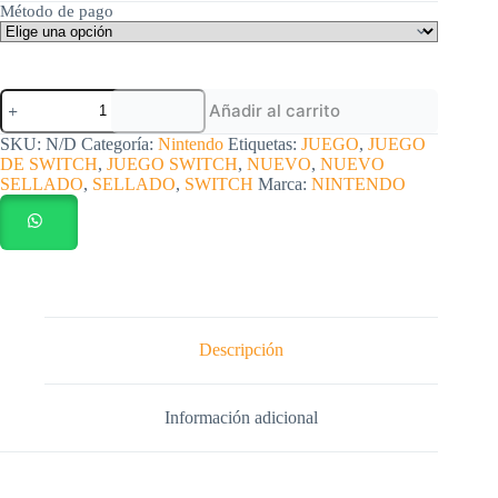
Método de pago
Juego
Añadir al carrito
Switch
Pokemon
SKU:
N/D
Categoría:
Nintendo
Etiquetas:
JUEGO
,
JUEGO
Violeta
DE SWITCH
,
JUEGO SWITCH
,
NUEVO
,
NUEVO
nuevo
SELLADO
,
SELLADO
,
SWITCH
Marca:
NINTENDO
sellado
cantidad
Descripción
Información adicional